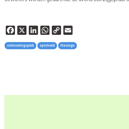
Facebook
X
LinkedIn
WhatsApp
Copy
Email
Link
ontmoetingsplek
sportveld
thesinge