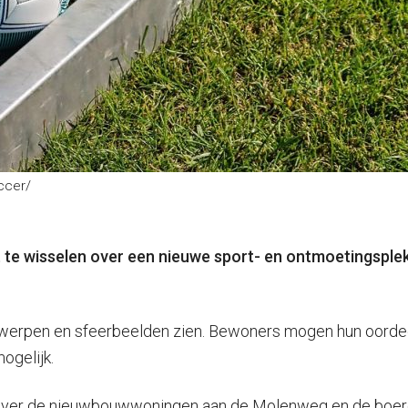
ccer/
t te wisselen over een nieuwe sport- en ontmoetingspl
werpen en sfeerbeelden zien. Bewoners mogen hun oordeel
ogelijk.
over de nieuwbouwwoningen aan de Molenweg en de boerd