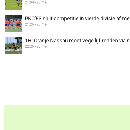
21:04 - 23 mei
PKC’83 sluit competitie in vierde divisie af 
21:26 - 23 mei
1H: Oranje Nassau moet vege lijf redden via 
22:26 - 23 mei