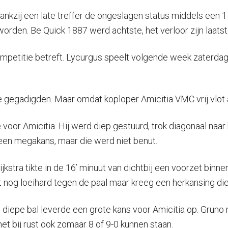
nkzij een late treffer de ongeslagen status middels een 1
en. Be Quick 1887 werd achtste, het verloor zijn laatste 
ompetitie betreft. Lycurgus speelt volgende week zaterdag
rie gegadigden. Maar omdat koploper Amicitia VMC vrij vlot
or Amicitia. Hij werd diep gestuurd, trok diagonaal naar 
een megakans, maar die werd niet benut.
stra tikte in de 16’ minuut van dichtbij een voorzet binnen.
 nog loeihard tegen de paal maar kreeg een herkansing die 
e diepe bal leverde een grote kans voor Amicitia op. Grun
t bij rust ook zomaar 8 of 9-0 kunnen staan.