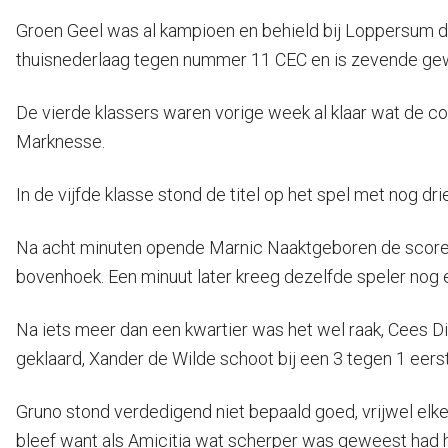
Groen Geel was al kampioen en behield bij Loppersum da
thuisnederlaag tegen nummer 11 CEC en is zevende geword
De vierde klassers waren vorige week al klaar wat de c
Marknesse.
In de vijfde klasse stond de titel op het spel met nog d
Na acht minuten opende Marnic Naaktgeboren de score vo
bovenhoek. Een minuut later kreeg dezelfde speler nog 
Na iets meer dan een kwartier was het wel raak, Cees Diijk
geklaard, Xander de Wilde schoot bij een 3 tegen 1 eerst
Gruno stond verdedigend niet bepaald goed, vrijwel elk
bleef want als Amicitia wat scherper was geweest had he