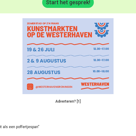
Start het gesprek!
Adverteren? [1]
it als een poffertjespan”