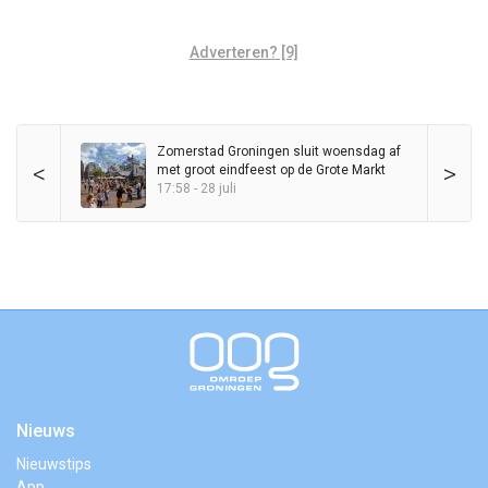
Adverteren? [9]
Zomerstad Groningen sluit woensdag af
<
>
met groot eindfeest op de Grote Markt
17:58 - 28 juli
Nieuws
Nieuwstips
App