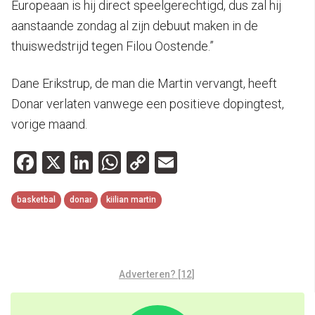
Europeaan is hij direct speelgerechtigd, dus zal hij
aanstaande zondag al zijn debuut maken in de
thuiswedstrijd tegen Filou Oostende.”
Dane Erikstrup, de man die Martin vervangt, heeft
Donar verlaten vanwege een positieve dopingtest,
vorige maand.
Facebook
X
LinkedIn
WhatsApp
Copy
Email
Link
basketbal
donar
kiilian martin
Adverteren? [12]