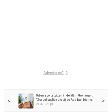
Adverteren? [9]
Urban sports zitten in de lift in Groningen:
<
>
“Zoveel publiek als bij de Red Bull District
Ride heb ik nog nooit op de Grote Markt
21:37 - 28 juli
gezien”