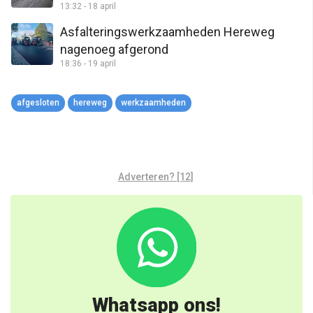
13:32 - 18 april
weggesleept worden”
Asfalteringswerkzaamheden Hereweg
nagenoeg afgerond
18:36 - 19 april
afgesloten
hereweg
werkzaamheden
Adverteren? [12]
Whatsapp ons!