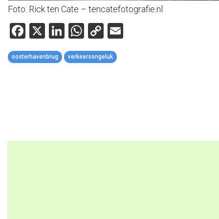
Foto: Rick ten Cate – tencatefotografie.nl
Facebook
X
LinkedIn
WhatsApp
Copy
Email
Link
oosterhavenbrug
verkeersongeluk