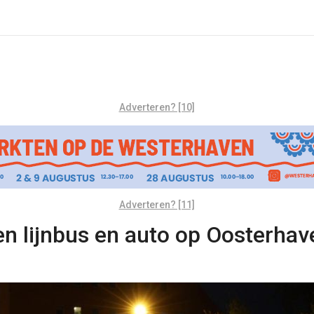
Adverteren? [10]
Adverteren? [11]
en lijnbus en auto op Oosterha