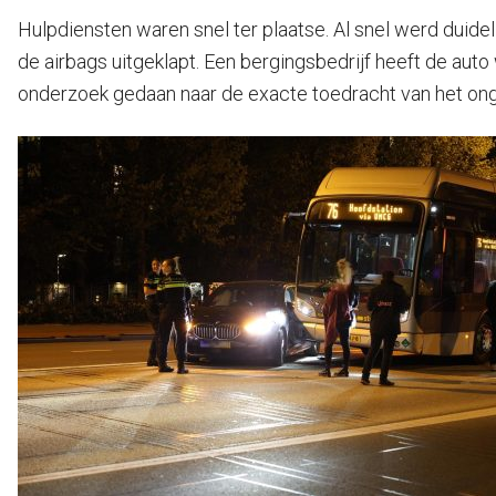
Hulpdiensten waren snel ter plaatse. Al snel werd duide
de airbags uitgeklapt. Een bergingsbedrijf heeft de auto
onderzoek gedaan naar de exacte toedracht van het ong