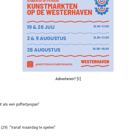
Adverteren? [1]
it als een poffertjespan”
(29): “Vanaf maandag te spelen”