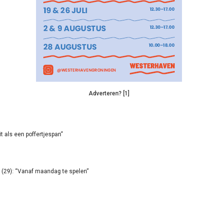
Adverteren? [1]
it als een poffertjespan”
(29): “Vanaf maandag te spelen”