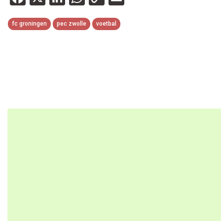
Link
fc groningen
pec zwolle
voetbal