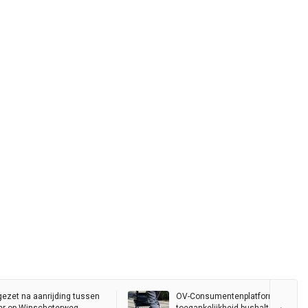
gezet na aanrijding tussen
OV-Consumentenplatform wil bete