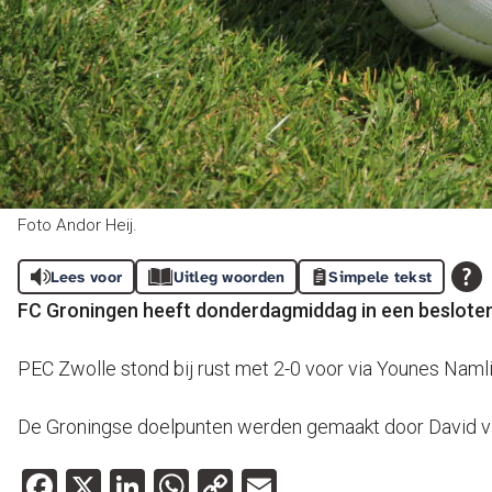
Foto Andor Heij.
Lees voor
Uitleg woorden
Simpele tekst
FC Groningen heeft donderdagmiddag in een besloten 
PEC Zwolle stond bij rust met 2-0 voor via Younes Naml
De Groningse doelpunten werden gemaakt door David v
Facebook
X
LinkedIn
WhatsApp
Copy
Email