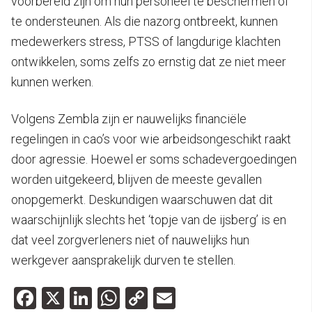
voorbereid zijn om hun personeel te beschermen of
te ondersteunen. Als die nazorg ontbreekt, kunnen
medewerkers stress, PTSS of langdurige klachten
ontwikkelen, soms zelfs zo ernstig dat ze niet meer
kunnen werken.
Volgens Zembla zijn er nauwelijks financiële
regelingen in cao’s voor wie arbeidsongeschikt raakt
door agressie. Hoewel er soms schadevergoedingen
worden uitgekeerd, blijven de meeste gevallen
onopgemerkt. Deskundigen waarschuwen dat dit
waarschijnlijk slechts het ‘topje van de ijsberg’ is en
dat veel zorgverleners niet of nauwelijks hun
werkgever aansprakelijk durven te stellen.
Facebook
X
LinkedIn
WhatsApp
Copy
Email