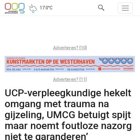
17.0°C
Adverteren? [10]
Adverteren? [11]
UCP-verpleegkundige hekelt
omgang met trauma na
gijzeling, UMCG betuigt spijt
maar noemt foutloze nazorg
niet te garanderen’