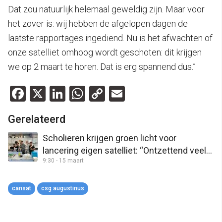
Dat zou natuurlijk helemaal geweldig zijn. Maar voor
het zover is: wij hebben de afgelopen dagen de
laatste rapportages ingediend. Nu is het afwachten of
onze satelliet omhoog wordt geschoten: dit krijgen
we op 2 maart te horen. Dat is erg spannend dus.”
Facebook
X
LinkedIn
WhatsApp
Copy
Email
Link
Gerelateerd
Scholieren krijgen groen licht voor
lancering eigen satelliet: “Ontzettend veel
9:30 - 15 maart
zin in”
cansat
csg augustinus