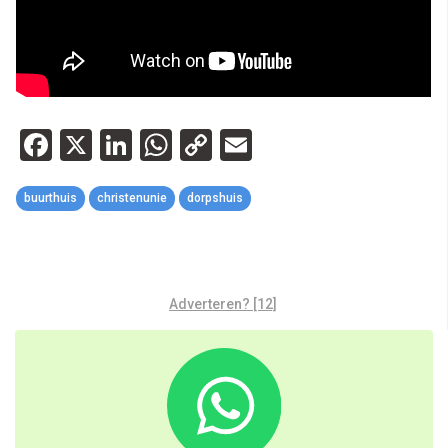
Facebook
X
LinkedIn
WhatsApp
Copy
Email
Link
buurthuis
christenunie
dorpshuis
Adverteren? [12]