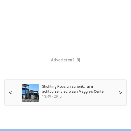
Adverteren? [9]
Stichting Roparun schenkt ruim
<
>
achtduizend euro aan Maggie’s Center
Groningen
13:49 - 29 juli