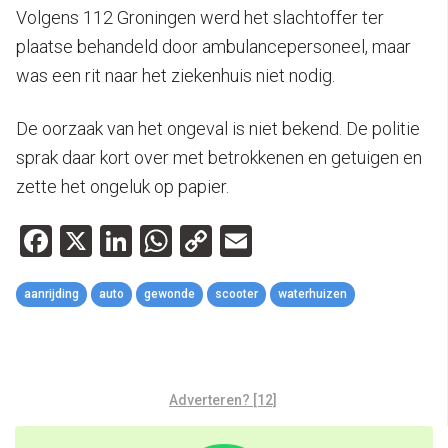
Volgens 112 Groningen werd het slachtoffer ter
plaatse behandeld door ambulancepersoneel, maar
was een rit naar het ziekenhuis niet nodig.
De oorzaak van het ongeval is niet bekend. De politie
sprak daar kort over met betrokkenen en getuigen en
zette het ongeluk op papier.
Facebook
X
LinkedIn
WhatsApp
Copy
Email
Link
aanrijding
auto
gewonde
scooter
waterhuizen
Adverteren? [12]