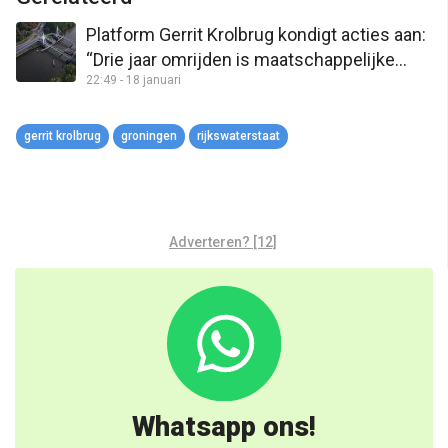
Platform Gerrit Krolbrug kondigt acties aan:
“Drie jaar omrijden is maatschappelijke
22:49 - 18 januari
ontwrichting”
gerrit krolbrug
groningen
rijkswaterstaat
Adverteren? [12]
Whatsapp ons!