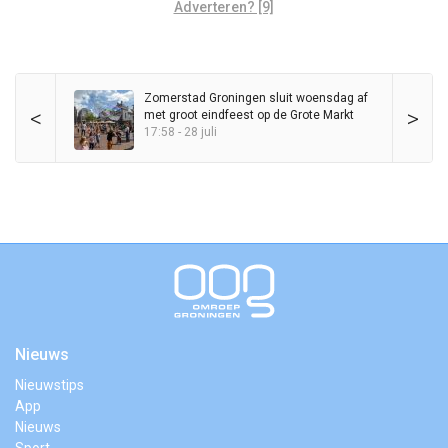
Adverteren? [9]
Zomerstad Groningen sluit woensdag af
<
>
met groot eindfeest op de Grote Markt
17:58 - 28 juli
Nieuws
Nieuwstips
App
Nieuws
Sport