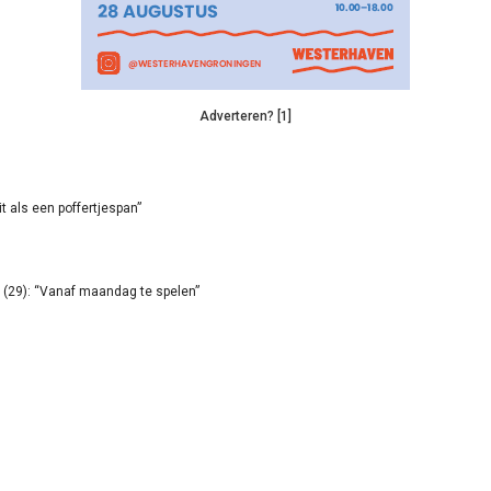
Adverteren? [1]
it als een poffertjespan”
(29): “Vanaf maandag te spelen”