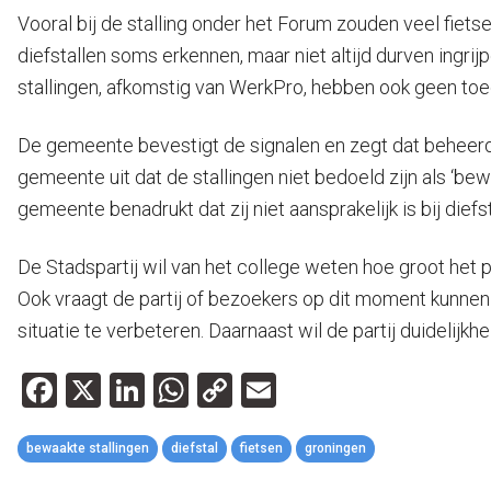
Vooral bij de stalling onder het Forum zouden veel fiet
diefstallen soms erkennen, maar niet altijd durven ingri
stallingen, afkomstig van WerkPro, hebben ook geen toe
De gemeente bevestigt de signalen en zegt dat beheerders
gemeente uit dat de stallingen niet bedoeld zijn als ‘b
gemeente benadrukt dat zij niet aansprakelijk is bij diefs
De Stadspartij wil van het college weten hoe groot het
Ook vraagt de partij of bezoekers op dit moment kunn
situatie te verbeteren. Daarnaast wil de partij duidelijk
Facebook
X
LinkedIn
WhatsApp
Copy
Email
Link
bewaakte stallingen
diefstal
fietsen
groningen