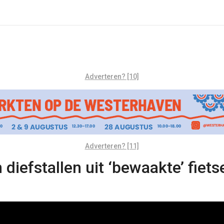
Adverteren? [10]
Adverteren? [11]
n diefstallen uit ‘bewaakte’ fiet