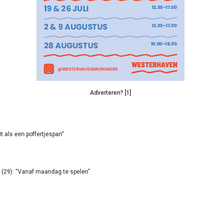
Adverteren? [1]
it als een poffertjespan”
(29): “Vanaf maandag te spelen”