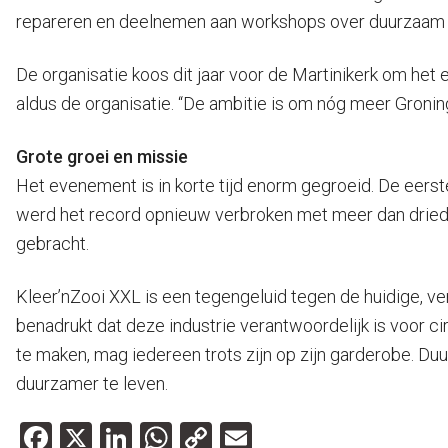
repareren en deelnemen aan workshops over duurzaam t
De organisatie koos dit jaar voor de Martinikerk om het
aldus de organisatie. “De ambitie is om nóg meer Groni
Grote groei en missie
Het evenement is in korte tijd enorm gegroeid. De eers
werd het record opnieuw verbroken met meer dan driedu
gebracht.
Kleer’nZooi XXL is een tegengeluid tegen de huidige, ver
benadrukt dat deze industrie verantwoordelijk is voor c
te maken, mag iedereen trots zijn op zijn garderobe. Du
duurzamer te leven.
Facebook
X
LinkedIn
WhatsApp
Copy
Email