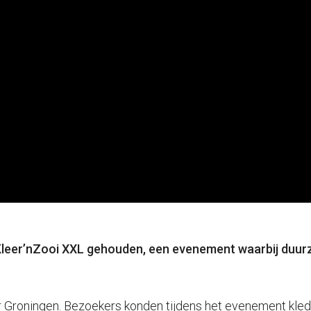
 Kleer’nZooi XXL gehouden, een evenement waarbij duurz
ner Groningen. Bezoekers konden tijdens het evenement kled