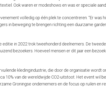
extiel. Ook waren er modeshows en was er speciale aanda
 evenement volledig op één plek te concentreren. “Er was h
ngers in beweging te brengen richting een duurzame garder
te editie in 2022 trok tweehonderd deelnemers. De tweede 
izend bezoekers. Hoeveel mensen er dit jaar een bezoek 
vuilende kledingindustrie, die door de organisatie wordt om
irca 10% van de wereldwijde CO2-uitstoot. Het event wil be
urzame Groningse ondernemers en de focus op ruilen en rep