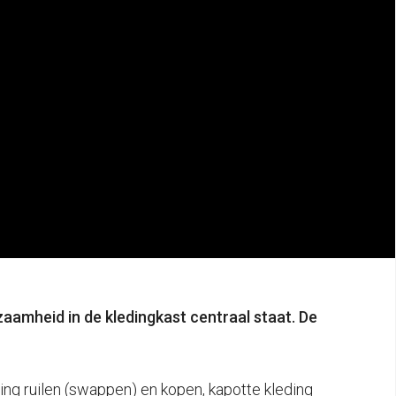
aamheid in de kledingkast centraal staat. De
ing ruilen (swappen) en kopen, kapotte kleding