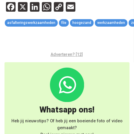
Facebook
X
LinkedIn
WhatsApp
Copy
Email
Link
asfalteringswerkzaamheden
file
hoogezand
werkzaamheden
z
Adverteren? [12]
Whatsapp ons!
Heb jij nieuwstips? Of heb jij een boeiende foto of video
gemaakt?