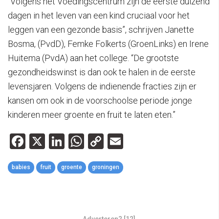
“Volgens het Voedingscentrum zijn de eerste duizend
dagen in het leven van een kind cruciaal voor het
leggen van een gezonde basis”, schrijven Janette
Bosma, (PvdD), Femke Folkerts (GroenLinks) en Irene
Huitema (PvdA) aan het college. “De grootste
gezondheidswinst is dan ook te halen in de eerste
levensjaren. Volgens de indienende fracties zijn er
kansen om ook in de voorschoolse periode jonge
kinderen meer groente en fruit te laten eten.”
Facebook
X
LinkedIn
WhatsApp
Copy
Email
Link
babies
fruit
groente
groningen
Adverteren? [12]