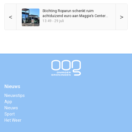
Stichting Roparun schenkt ruim
<
>
achtduizend euro aan Maggie’s Center
Groningen
13:49 - 29 juli
Nieuws
Nieuwstips
App
Nieuws
Sport
Het Weer