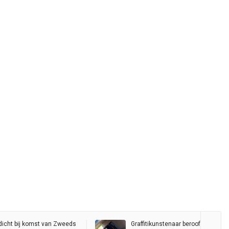
dicht bij komst van Zweeds
Graffitikunstenaar beroofd tijdens 