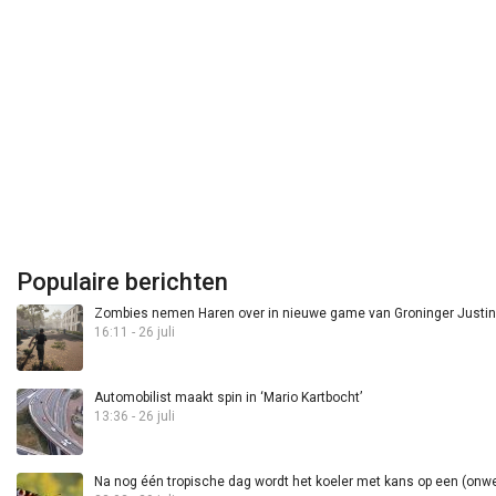
Populaire berichten
Zombies nemen Haren over in nieuwe game van Groninger Justin 
16:11 - 26 juli
Automobilist maakt spin in ‘Mario Kartbocht’
13:36 - 26 juli
Na nog één tropische dag wordt het koeler met kans op een (onwee