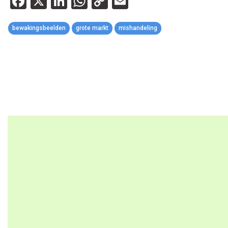
Facebook
X
LinkedIn
WhatsApp
Copy
Email
Link
bewakingsbeelden
grote markt
mishandeling