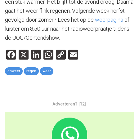
een stuk warmer. Het blijft tot de avond droog. Daarna
gaat het weer flink regenen. Volgende week herfst
gevolgd door zomer? Lees het op de
weerpagina
of
luister om 8.50 uur naar het radioweerpraatje tijdens
de OOG/Ochtendshow.
Facebook
X
LinkedIn
WhatsApp
Copy
Email
Link
onweer
regen
weer
Adverteren? [12]