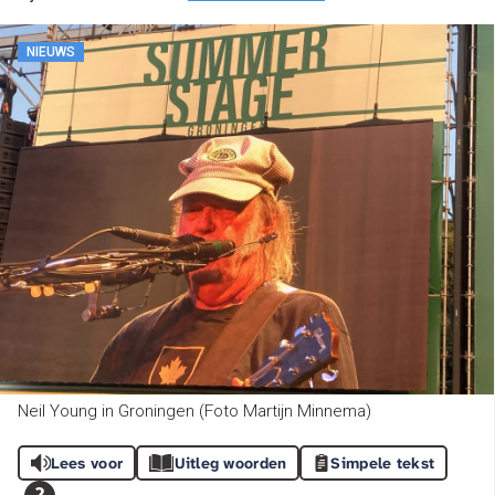
NIEUWS
Neil Young in Groningen (Foto Martijn Minnema)
Lees voor
Uitleg woorden
Simpele tekst