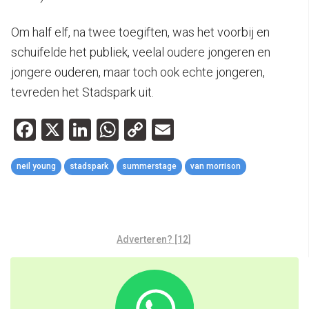
Om half elf, na twee toegiften, was het voorbij en
schuifelde het publiek, veelal oudere jongeren en
jongere ouderen, maar toch ook echte jongeren,
tevreden het Stadspark uit.
Facebook
X
LinkedIn
WhatsApp
Copy
Email
Link
neil young
stadspark
summerstage
van morrison
Adverteren? [12]