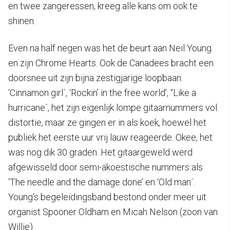
en twee zangeressen, kreeg alle kans om ook te
shinen.
Even na half negen was het de beurt aan Neil Young
en zijn Chrome Hearts. Ook de Canadees bracht een
doorsnee uit zijn bijna zestigjarige loopbaan.
‘Cinnamon girl´, ‘Rockin’ in the free world’, “Like a
hurricane´, het zijn eigenlijk lompe gitaarnummers vol
distortie, maar ze gingen er in als koek, hoewel het
publiek het eerste uur vrij lauw reageerde. Okee, het
was nog dik 30 graden. Het gitaargeweld werd
afgewisseld door semi-akoestische nummers als
‘The needle and the damage done’ en ‘Old man´.
Young’s begeleidingsband bestond onder meer uit
organist Spooner Oldham en Micah Nelson (zoon van
Willie).