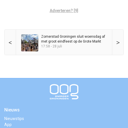
Adverteren? [9]
Zomerstad Groningen sluit woensdag af
<
>
met groot eindfeest op de Grote Markt
17:58 - 28 juli
Nieuws
Nieuwstips
App