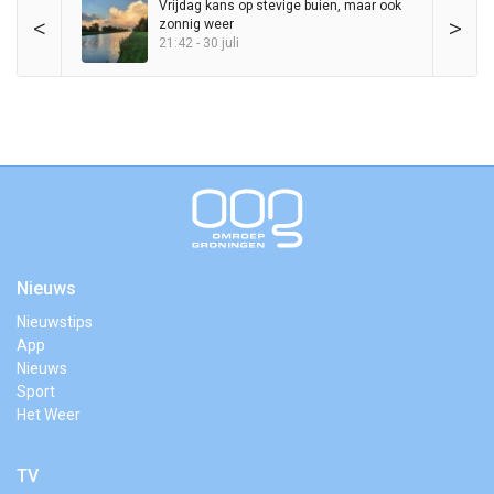
Vrijdag kans op stevige buien, maar ook
<
>
zonnig weer
21:42 - 30 juli
Nieuws
Nieuwstips
App
Nieuws
Sport
Het Weer
TV