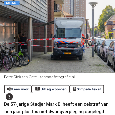
NIEUWS
Foto: Rick ten Cate - tencatefotografie.nl
Lees voor
Uitleg woorden
Simpele tekst
De 57-jarige Stadjer Mark B. heeft een celstraf van
tien jaar plus tbs met dwangverpleging opgelegd