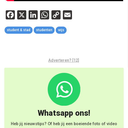
Facebook
X
LinkedIn
WhatsApp
Copy
Email
Link
student & stad
studenten
wijs
Adverteren? [12]
Whatsapp ons!
Heb jij nieuwstips? Of heb jij een boeiende foto of video