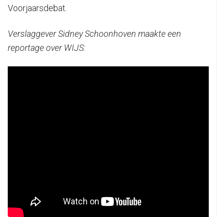
Voorjaarsdebat.
Verslaggever Sidney Schoonhoven maakte een
reportage over WIJS: