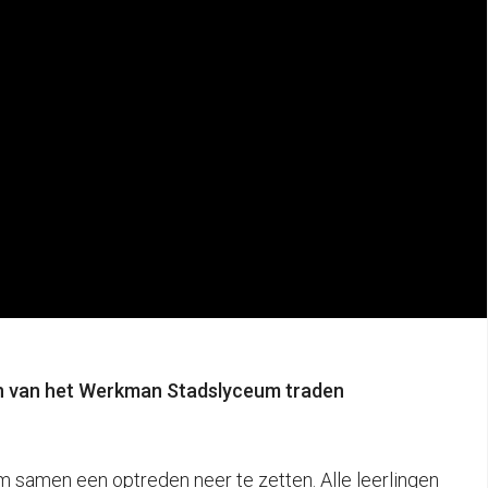
en van het Werkman Stadslyceum traden
om samen een optreden neer te zetten. Alle leerlingen