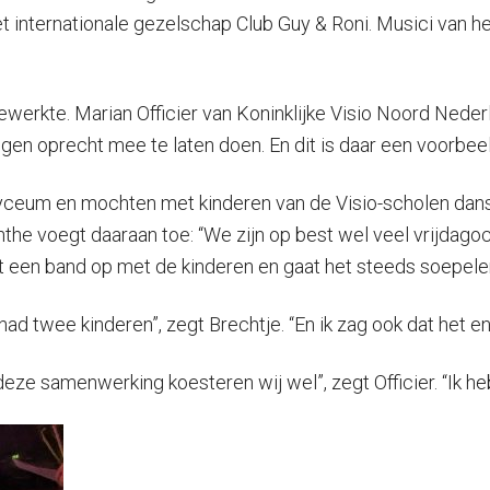
internationale gezelschap Club Guy & Roni. Musici van h
werkte. Marian Officier van Koninklijke Visio Noord Nederla
en oprecht mee te laten doen. En dit is daar een voorbeel
yceum en mochten met kinderen van de Visio-scholen danse
nthe voegt daaraan toe: “We zijn op best wel veel vrijdag
t een band op met de kinderen en gaat het steeds soepeler
k had twee kinderen”, zegt Brechtje. “En ik zag ook dat het e
ze samenwerking koesteren wij wel”, zegt Officier. “Ik he