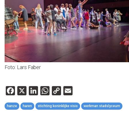
Foto: Lars Faber
Facebook
X
LinkedIn
WhatsApp
Copy
Email
Link
hanze
haren
stichting koninklijke visio
werkman stadslyceum