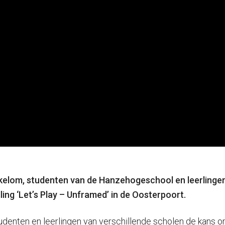
eukelom, studenten van de Hanzehogeschool en leerling
ing ‘Let’s Play – Unframed’ in de Oosterpoort.
studenten en leerlingen van verschillende scholen de kans 