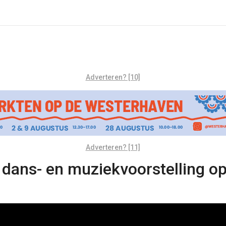
Adverteren? [10]
Adverteren? [11]
 dans- en muziekvoorstelling o