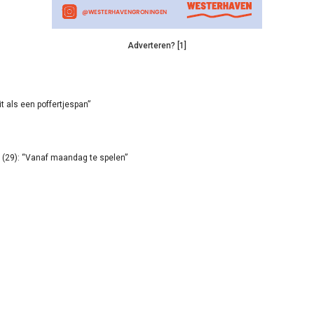
Adverteren? [1]
it als een poffertjespan”
(29): “Vanaf maandag te spelen”