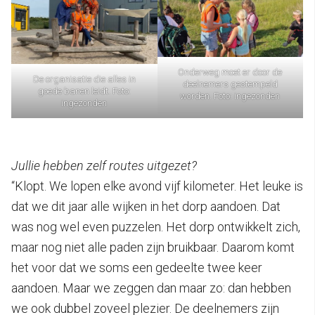
Onderweg moet er door de
De organisatie die alles in
deelnemers gestempeld
goede banen leidt. Foto:
worden. Foto: ingezonden
ingezonden
Jullie hebben zelf routes uitgezet?
“Klopt. We lopen elke avond vijf kilometer. Het leuke is
dat we dit jaar alle wijken in het dorp aandoen. Dat
was nog wel even puzzelen. Het dorp ontwikkelt zich,
maar nog niet alle paden zijn bruikbaar. Daarom komt
het voor dat we soms een gedeelte twee keer
aandoen. Maar we zeggen dan maar zo: dan hebben
we ook dubbel zoveel plezier. De deelnemers zijn