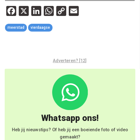
Facebook
X
LinkedIn
WhatsApp
Copy
Email
Link
meerstad
vierdaagse
Adverteren? [12]
Whatsapp ons!
Heb jij nieuwstips? Of heb jij een boeiende foto of video
gemaakt?