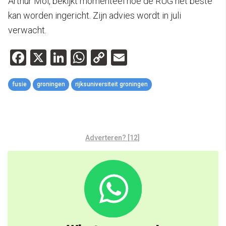
Arthur Mol, bekijkt momenteel hoe de RUG het beste
kan worden ingericht. Zijn advies wordt in juli
verwacht.
Facebook
X
LinkedIn
WhatsApp
Copy
Email
Link
fusie
groningen
rijksuniversiteit groningen
Adverteren? [12]