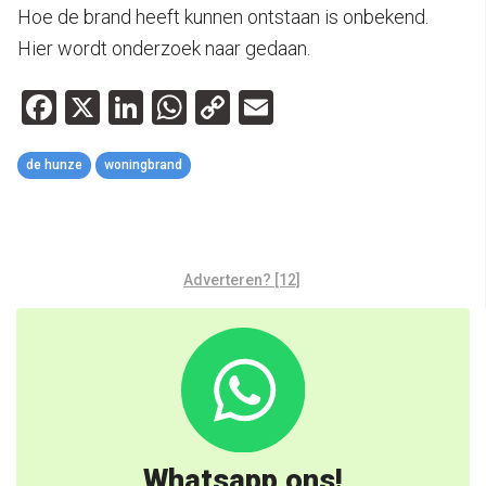
Hoe de brand heeft kunnen ontstaan is onbekend.
Hier wordt onderzoek naar gedaan.
Facebook
X
LinkedIn
WhatsApp
Copy
Email
Link
de hunze
woningbrand
Adverteren? [12]
Whatsapp ons!