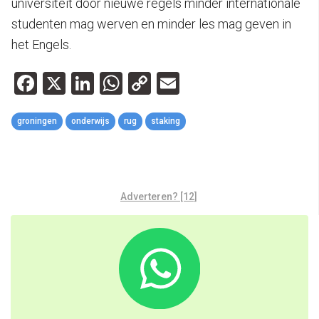
universiteit door nieuwe regels minder internationale
studenten mag werven en minder les mag geven in
het Engels.
Facebook
X
LinkedIn
WhatsApp
Copy
Email
Link
groningen
onderwijs
rug
staking
Adverteren? [12]