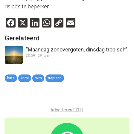
risico’s te beperken.
Facebook
X
LinkedIn
WhatsApp
Copy
Email
Link
Gerelateerd
“Maandag zonovergoten, dinsdag tropisch”
23:59 - 29 juni
hitte
knmi
rivm
tropisch
Adverteren? [12]