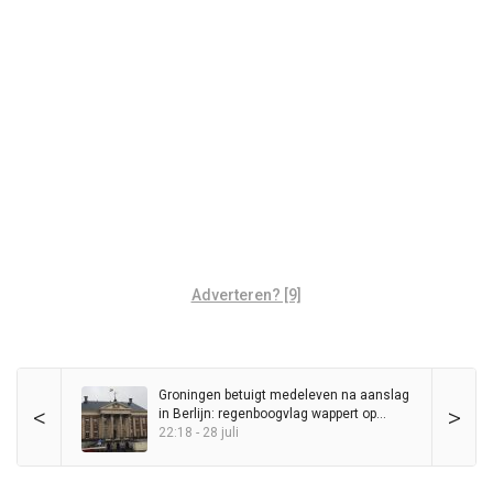
Adverteren? [9]
Groningen betuigt medeleven na aanslag
<
>
in Berlijn: regenboogvlag wappert op
Stadhuis
22:18 - 28 juli