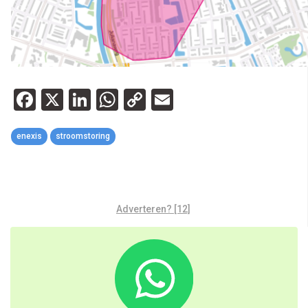
Facebook
X
LinkedIn
WhatsApp
Copy
Email
Link
enexis
stroomstoring
Adverteren? [12]