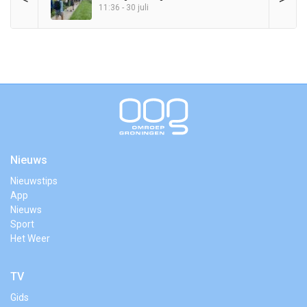
11:36 - 30 juli
Nieuws
Nieuwstips
App
Nieuws
Sport
Het Weer
TV
Gids