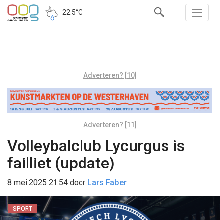
22.5°C
Adverteren? [10]
Adverteren? [11]
Volleybalclub Lycurgus is
failliet (update)
8 mei 2025 21:54
door
Lars Faber
SPORT