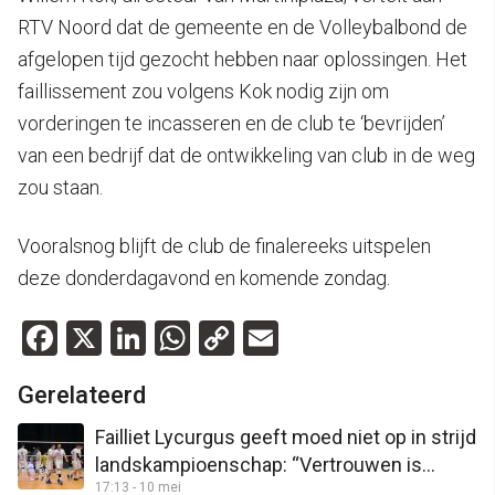
RTV Noord dat de gemeente en de Volleybalbond de
afgelopen tijd gezocht hebben naar oplossingen. Het
faillissement zou volgens Kok nodig zijn om
vorderingen te incasseren en de club te ‘bevrijden’
van een bedrijf dat de ontwikkeling van club in de weg
zou staan.
Vooralsnog blijft de club de finalereeks uitspelen
deze donderdagavond en komende zondag.
Facebook
X
LinkedIn
WhatsApp
Copy
Email
Link
Gerelateerd
Failliet Lycurgus geeft moed niet op in strijd
landskampioenschap: “Vertrouwen is
17:13 - 10 mei
groot”