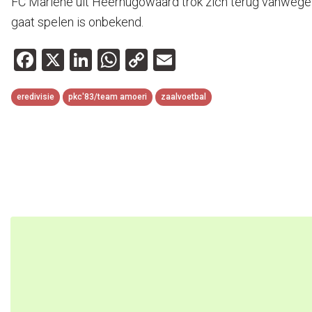
FC Marlene uit Heerhugowaard trok zich terug vanwege 
gaat spelen is onbekend.
Facebook
X
LinkedIn
WhatsApp
Copy
Email
Link
eredivisie
pkc'83/team amoeri
zaalvoetbal