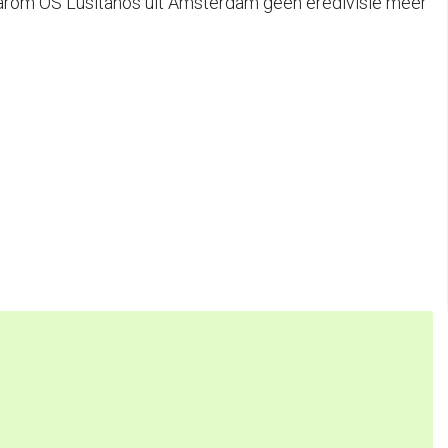
Waarom OS Lusitanos uit Amsterdam geen eredivisie meer