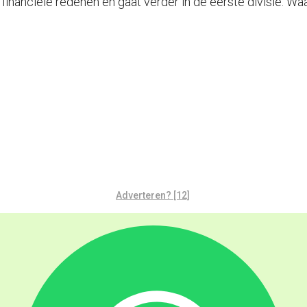
financiële redenen en gaat verder in de eerste divisie. 
Adverteren? [12]