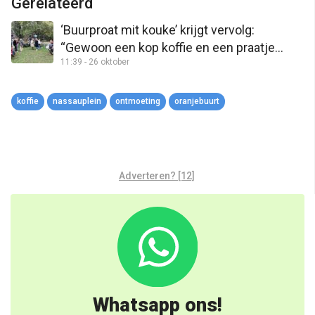
Gerelateerd
‘Buurproat mit kouke’ krijgt vervolg:
“Gewoon een kop koffie en een praatje
11:39 - 26 oktober
bleek al voldoende”
koffie
nassauplein
ontmoeting
oranjebuurt
Adverteren? [12]
Whatsapp ons!