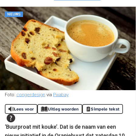
NIEUWS
Foto:
congerdesign
via
Pixabay
Lees voor
Uitleg woorden
Simpele tekst
‘Buurproat mit kouke’. Dat is de naam van een
nieuw initiatief in de Oranjebuurt dat zaterdag 10