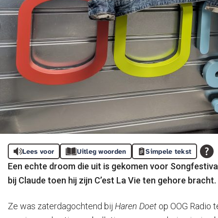
Lees voor
Uitleg woorden
Simpele tekst
Een echte droom die uit is gekomen voor Songfestival-
bij Claude toen hij zijn C’est La Vie ten gehore bracht.
Ze was zaterdagochtend bij
Haren Doet
op OOG Radio te