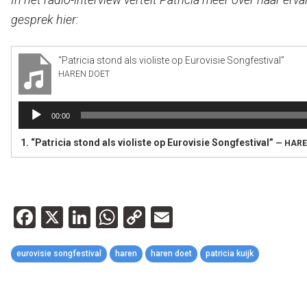
gesprek hier:
“Patricia stond als violiste op Eurovisie Songfestival”
HAREN DOET
Audiospeler
00:00
1.
“Patricia stond als violiste op Eurovisie Songfestival”
— HARE
Facebook
X
LinkedIn
WhatsApp
Copy
Email
Link
eurovisie songfestival
haren
haren doet
patricia kuijk