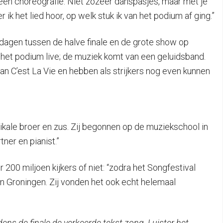
s een choreografie. Niet zozeer danspasjes, maar met je
ik het lied hoor, op welk stuk ik van het podium af ging.”
r dagen tussen de halve finale en de grote show op
p het podium live; de muziek komt van een geluidsband.
 C’est La Vie en hebben als strijkers nog even kunnen
zikale broer en zus. Zij begonnen op de muziekschool in
ner en pianist.”
 200 miljoen kijkers of niet: “zodra het Songfestival
in Groningen. Zij vonden het ook echt helemaal
jdens de finale de verkeerde tekst zong. Luister het