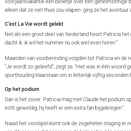
voorjaarsvakantie een belletje over een geheimzinnige bo
alleen dat ze niet thuis zou slapen- ging ze het avontuur 
C’est La Vie wordt gelekt
Net als een groot deel van Nederland hoort Patricia he
dacht ik: ik wil het nummer nu ook wel even horen.”
Maanden van voorbereiding volgden tot Patricia en de r
“Je wordt zo geleefd”, zegt ze. “Het was in één woord g
sporthouding klaarstaan om in letterlijk vijftig second
Op het podium
Dan is het zover: Patricia mag met Claude het podium op.
echt geweldig, hij heeft er een extra fan bijgekregen.”
Naast het vioolspel komt ook de zogeheten staging er nog