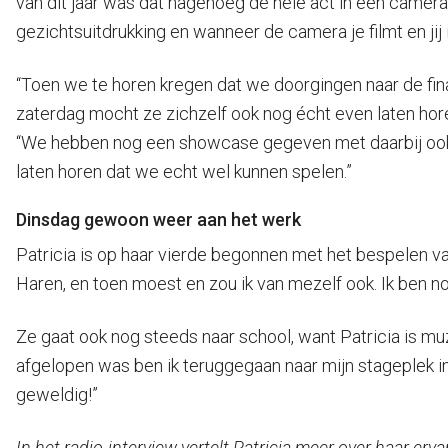
van dit jaar was dat nagenoeg de hele act in één cameras
gezichtsuitdrukking en wanneer de camera je filmt en jij 
“Toen we te horen kregen dat we doorgingen naar de fina
zaterdag mocht ze zichzelf ook nog écht even laten hore
“We hebben nog een showcase gegeven met daarbij ook no
laten horen dat we echt wel kunnen spelen.”
Dinsdag gewoon weer aan het werk
Patricia is op haar vierde begonnen met het bespelen van
Haren, en toen moest en zou ik van mezelf ook. Ik ben n
Ze gaat ook nog steeds naar school, want Patricia is muzi
afgelopen was ben ik teruggegaan naar mijn stageplek in
geweldig!”
In het radio-interview vertelt Patricia meer over haar erv