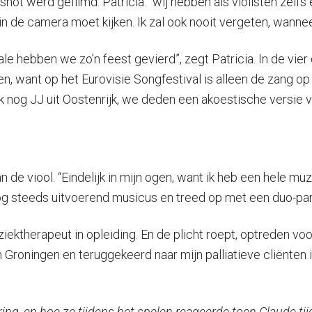
hot werd gefilmd. Patricia: “wij hebben als violisten zelf
in de camera moet kijken. Ik zal ook nooit vergeten, wanneer 
le hebben we zo’n feest gevierd”, zegt Patricia. In de vie
n, want op het Eurovisie Songfestival is alleen de zang o
g JJ uit Oostenrijk, we deden een akoestische versie van
 de viool. “Eindelijk in mijn ogen, want ik heb een hele mu
og steeds uitvoerend musicus en treed op met een duo-part
ektherapeut in opleiding. En de plicht roept, optreden voor
 Groningen en teruggekeerd naar mijn palliatieve cliënten 
aring, en hoe ze tijdens het spelen reageerde toen Claude ti