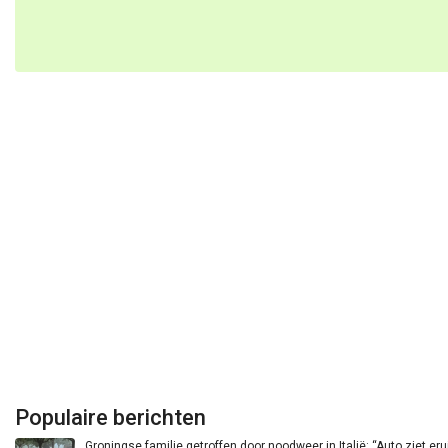
Populaire berichten
Groningse familie getroffen door noodweer in Italië: “Auto ziet eru