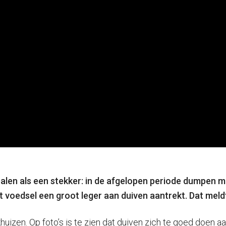
alen als een stekker: in de afgelopen periode dumpen m
et voedsel een groot leger aan duiven aantrekt. Dat mel
uizen. Op foto’s is te zien dat duiven zich te goed doen aa