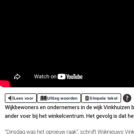
Lees voor
Uitleg woorden
Simpele tekst
Wijkbewoners en ondernemers in de wijk Vinkhuizen b
ander voer bij het winkelcentrum. Het gevolg is dat h
“Dinsdag was het opnieuw raak”, schrijft Wijknieuws Vinkh