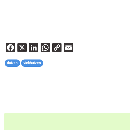
Facebook
X
LinkedIn
WhatsApp
Copy
Email
Link
duiven
vinkhuizen