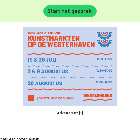
Start het gesprek!
Adverteren? [1]
it als een poffertjespan”