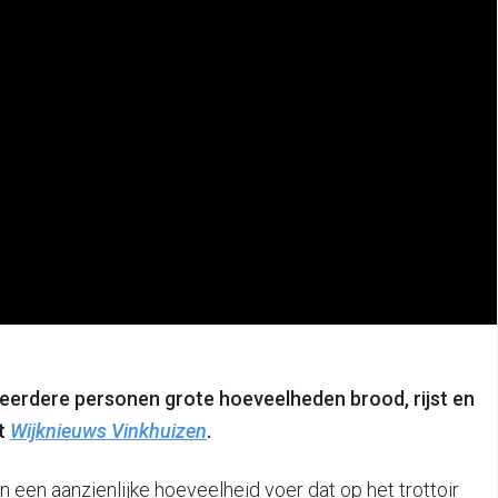
eerdere personen grote hoeveelheden brood, rijst en
dt
Wijknieuws Vinkhuizen
.
n een aanzienlijke hoeveelheid voer dat op het trottoir