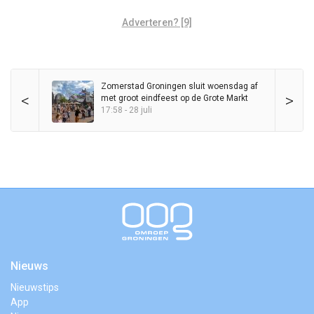
Adverteren? [9]
Zomerstad Groningen sluit woensdag af
<
>
met groot eindfeest op de Grote Markt
17:58 - 28 juli
Nieuws
Nieuwstips
App