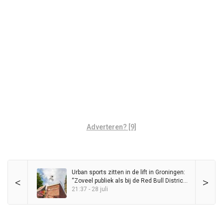
Adverteren? [9]
Urban sports zitten in de lift in Groningen:
<
>
“Zoveel publiek als bij de Red Bull District
Ride heb ik nog nooit op de Grote Markt
21:37 - 28 juli
gezien”