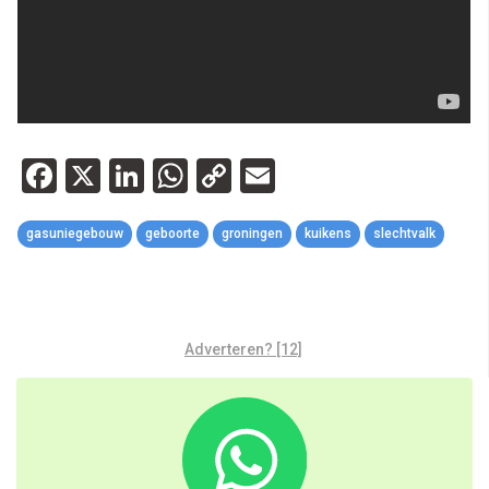
Facebook
X
LinkedIn
WhatsApp
Copy
Email
Link
gasuniegebouw
geboorte
groningen
kuikens
slechtvalk
Adverteren? [12]