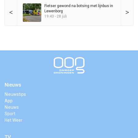
Fietser gewond na botsing met lijnbus in
<
>
Lewenborg
19:43 - 28 juli
Nieuws
Nieuwstips
App
Nieuws
Sport
Het Weer
TV