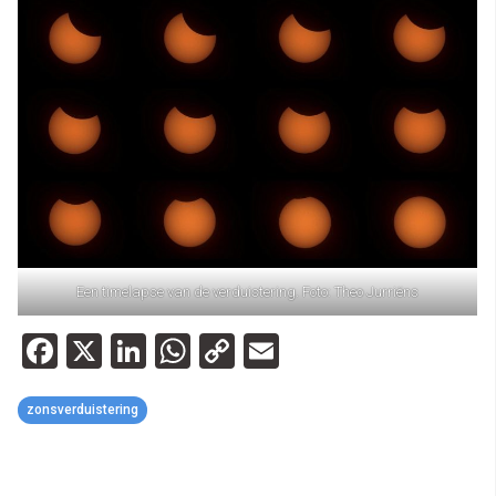
Een timelapse van de verduistering. Foto: Theo Jurriëns
Facebook
X
LinkedIn
WhatsApp
Copy
Email
Link
zonsverduistering