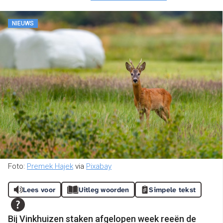
NIEUWS
Foto:
Premek Hajek
via
Pixabay
Lees voor
Uitleg woorden
Simpele tekst
Bij Vinkhuizen staken afgelopen week reeën de