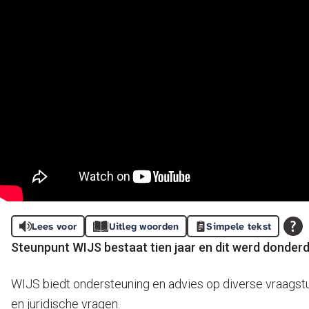
Lees voor
Uitleg woorden
Simpele tekst
Steunpunt WIJS bestaat tien jaar en dit werd donder
WIJS biedt ondersteuning en advies op diverse vraagstu
en juridische vragen.