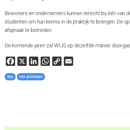
Bewoners en ondernemers kunnen terecht bij één van de
studenten om hun kennis in de praktijk te brengen. De s
afspraak te betreden.
De komende jaren zal WIJS op dezelfde manier doorgaa
Facebook
X
LinkedIn
WhatsApp
Copy
Email
Link
wijs
wijs groningen