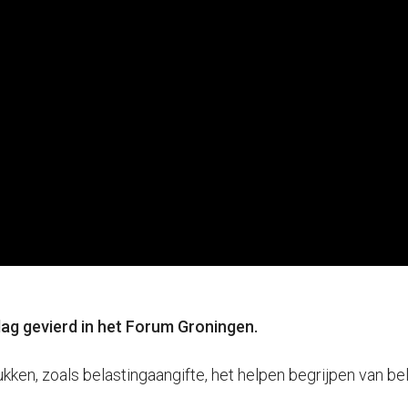
dag gevierd in het Forum Groningen.
kken, zoals belastingaangifte, het helpen begrijpen van b