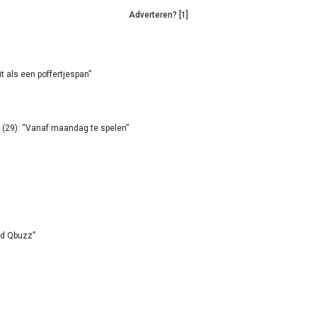
Adverteren? [1]
it als een poffertjespan”
(29): “Vanaf maandag te spelen”
id Qbuzz”