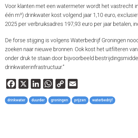
Voor klanten met een watermeter wordt het vastrecht in 2
één m³) drinkwater kost volgend jaar 1,10 euro, exclusi
2025 per verbruiksadres 197,93 euro per jaar betalen, in
De forse stijging is volgens Waterbedrijf Groningen nood
zoeken naar nieuwe bronnen. Ook kost het uitfilteren va
onder druk te staan door bijvoorbeeld bestrijdingsmidd
drinkwaterinfrastructuur.”
Facebook
X
LinkedIn
WhatsApp
Copy
Email
Link
drinkwater
duurder
groningen
prijzen
waterbedrijf