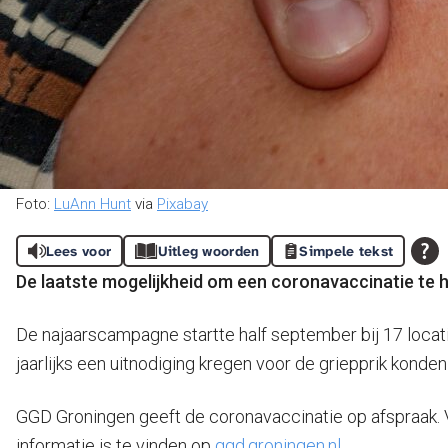
Foto:
LuAnn Hunt
via
Pixabay
Lees voor
Uitleg woorden
Simpele tekst
De laatste mogelijkheid om een coronavaccinatie te h
De najaarscampagne startte half september bij 17 locati
jaarlijks een uitnodiging kregen voor de griepprik konden
GGD Groningen geeft de coronavaccinatie op afspraak. 
informatie is te vinden op
ggd.groningen.nl.