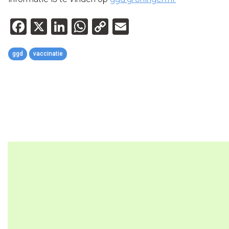
Facebook
X
LinkedIn
WhatsApp
Copy
Email
Link
ggd
vaccinatie