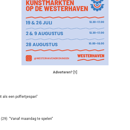
Adverteren? [1]
it als een poffertjespan”
(29): “Vanaf maandag te spelen”