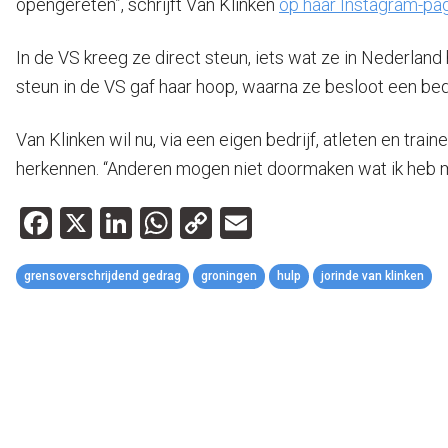
opengereten”, schrijft Van Klinken
op haar Instagram-pag
In de VS kreeg ze direct steun, iets wat ze in Nederland
steun in de VS gaf haar hoop, waarna ze besloot een bed
Van Klinken wil nu, via een eigen bedrijf, atleten en tr
herkennen. “Anderen mogen niet doormaken wat ik heb m
Facebook
X
LinkedIn
WhatsApp
Copy
Email
Link
grensoverschrijdend gedrag
groningen
hulp
jorinde van klinken