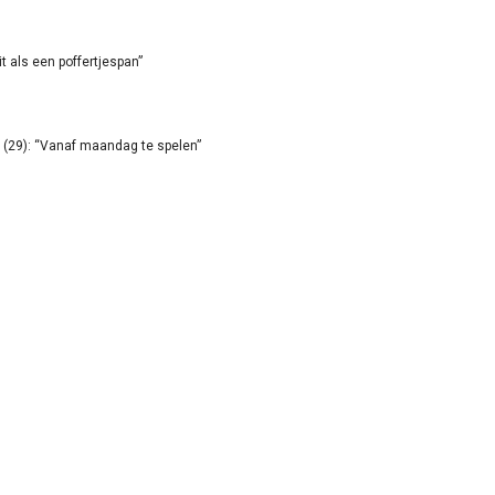
it als een poffertjespan”
(29): “Vanaf maandag te spelen”