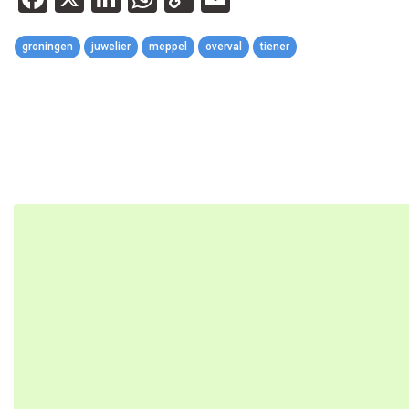
Link
groningen
juwelier
meppel
overval
tiener