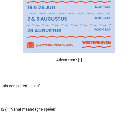
Adverteren? [1]
it als een poffertjespan”
(29): “Vanaf maandag te spelen”