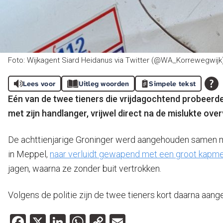
Foto: Wijkagent Siard Heidanus via Twitter (@WA_Korrewegwijk
Lees voor
Uitleg woorden
Simpele tekst
Eén van de twee tieners die vrijdagochtend probeerd
met zijn handlanger, vrijwel direct na de mislukte ove
De achttienjarige Groninger werd aangehouden samen me
in Meppel,
naar verluidt gewapend met een groot kapm
jagen, waarna ze zonder buit vertrokken.
Volgens de politie zijn de twee tieners kort daarna aang
Facebook
X
LinkedIn
WhatsApp
Copy
Email