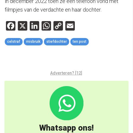
in december 2022 toen ze een telefoon vond met
filmpjes van de verdachte en haar dochter.
Facebook
X
LinkedIn
WhatsApp
Copy
Email
Link
celstraf
misbruik
stiefdochter
ten post
Adverteren? [12]
Whatsapp ons!