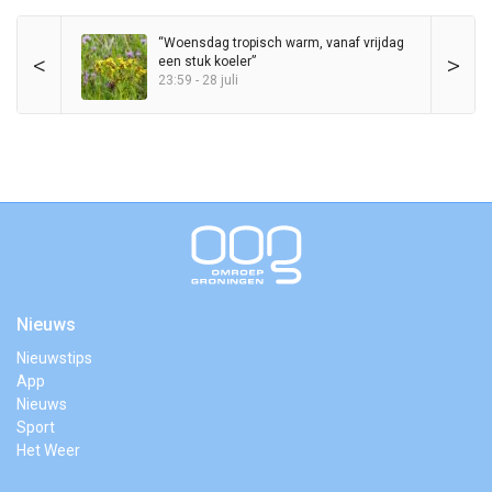
“Woensdag tropisch warm, vanaf vrijdag
<
>
een stuk koeler”
23:59 - 28 juli
Nieuws
Nieuwstips
App
Nieuws
Sport
Het Weer