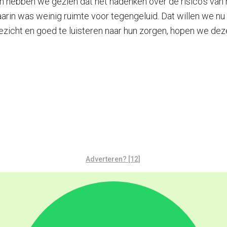
 hebben we gezien dat het nadenken over de risico’s van h
arin was weinig ruimte voor tegengeluid. Dat willen we n
zicht en goed te luisteren naar hun zorgen, hopen we deze 
Adverteren? [12]