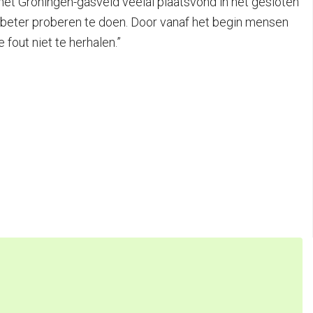
et Groningen-gasveld veelal plaatsvond in het gesloten
u beter proberen te doen. Door vanaf het begin mensen
fout niet te herhalen.”