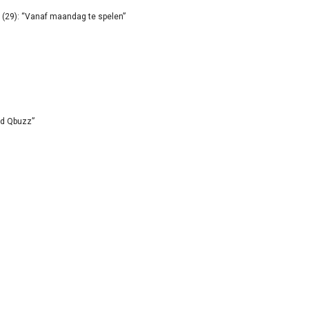
(29): “Vanaf maandag te spelen”
id Qbuzz”