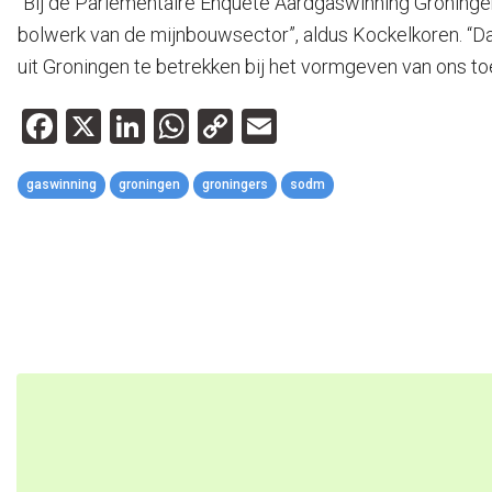
“Bij de Parlementaire Enquête Aardgaswinning Groningen
bolwerk van de mijnbouwsector”, aldus Kockelkoren. “Da
uit Groningen te betrekken bij het vormgeven van ons toe
Facebook
X
LinkedIn
WhatsApp
Copy
Email
Link
gaswinning
groningen
groningers
sodm